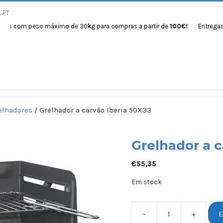
.PT
m peso máximo de 30kg para compras a partir de
100€!
Entregas gratuit
Início
Produtos
Se
elhadores
/ Grelhador a carvão Iberia 50X33
Grelhador a c
€
55,35
Em stock
-
+
E