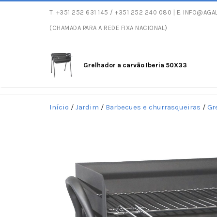
T.
+351 252 631 145
/ +351 252 240 080 | E.
INFO@AGAL
Entregas gratuitas co
(CHAMADA PARA A REDE FIXA NACIONAL)
Grelhador a carvão Iberia 50X33
Início
/
Jardim
/
Barbecues e churrasqueiras
/
Gr