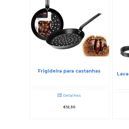
Frigideira para castanhas
Lava
Detalhes
€
12,50