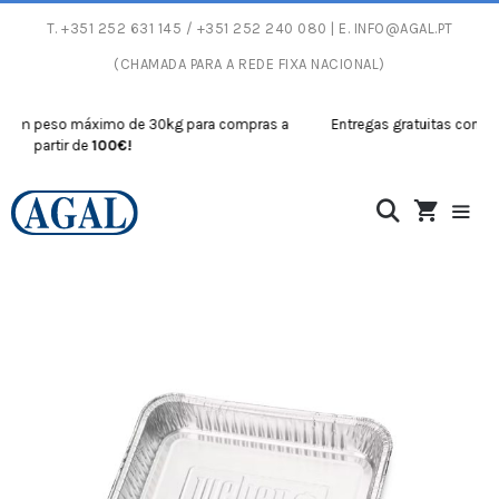
T.
+351 252 631 145
/ +351 252 240 080 | E.
INFO@AGAL.PT
(CHAMADA PARA A REDE FIXA NACIONAL)
m peso máximo de 30kg para compras a
Entregas gratuitas com peso
partir de
100€!
partir