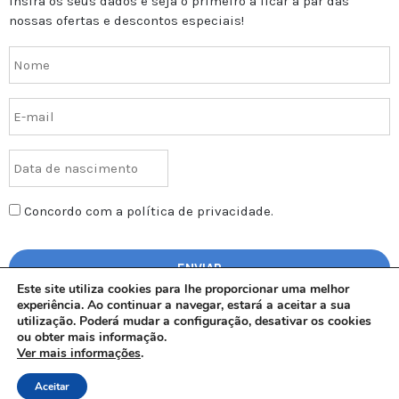
Insira os seus dados e seja o primeiro a ficar a par das
nossas ofertas e descontos especiais!
Concordo com a política de privacidade.
Este site utiliza cookies para lhe proporcionar uma melhor
experiência. Ao continuar a navegar, estará a aceitar a sua
utilização. Poderá mudar a configuração, desativar os cookies
ou obter mais informação.
Ver mais informações
.
AGAL – Todos os direitos reservados | © Copyright 2017 | Design
Adicionar
€
5,90
by
Minerva
Aceitar