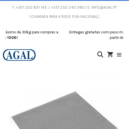
T.
+351 252 631 145
/ +351 252 240 080 | E.
INFO@AGAL.PT
(CHAMADA PARA A REDE FIXA NACIONAL)
ximo de 30kg para compras a
Entregas gratuitas com peso máximo d
100€!
partir de
100€!