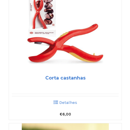
Corta castanhas
Detalhes
€
6,00