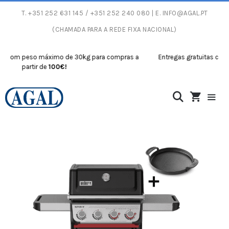
T.
+351 252 631 145
/ +351 252 240 080 | E.
INFO@AGAL.PT
(CHAMADA PARA A REDE FIXA NACIONAL)
com peso máximo de 30kg para compras a
Entregas gratuitas com pes
partir de
100€!
part