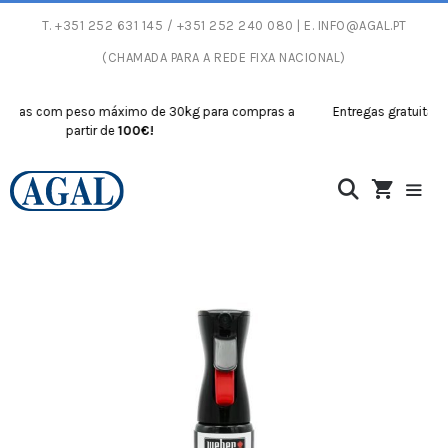
T.
+351 252 631 145
/ +351 252 240 080 | E.
INFO@AGAL.PT
(CHAMADA PARA A REDE FIXA NACIONAL)
as com peso máximo de 30kg para compras a
Entregas gratuitas com
partir de
100€!