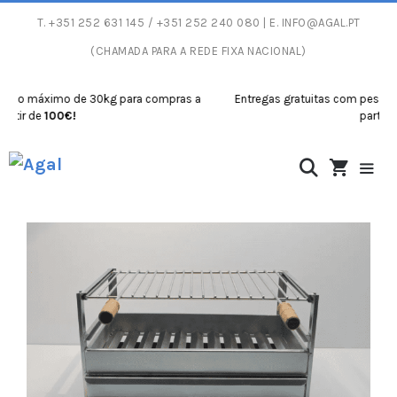
T.
+351 252 631 145
/ +351 252 240 080 | E.
INFO@AGAL.PT
(CHAMADA PARA A REDE FIXA NACIONAL)
 máximo de 30kg para compras a
Entregas gratuitas com peso máxim
 de
100€!
partir de
100