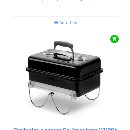
Detalhes
Grelhador a carvão Go-Anywhere 1131004