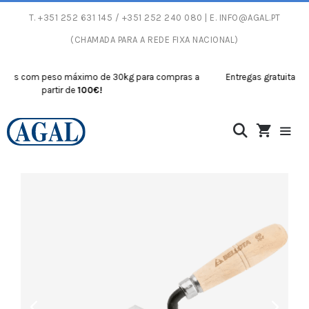
T.
+351 252 631 145
/ +351 252 240 080 | E.
INFO@AGAL.PT
(CHAMADA PARA A REDE FIXA NACIONAL)
as com peso máximo de 30kg para compras a
Entregas gratuitas com
partir de
100€!