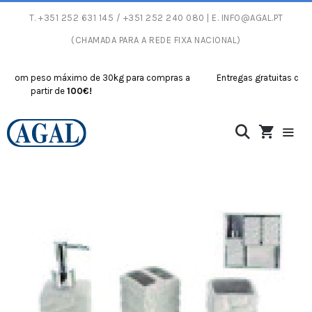
T.
+351 252 631 145
/ +351 252 240 080 | E.
INFO@AGAL.PT
(CHAMADA PARA A REDE FIXA NACIONAL)
 com peso máximo de 30kg para compras a
Entregas gratuitas com p
partir de
100€!
par