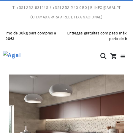
T.
+351 252 631 145
/ +351 252 240 080 | E.
INFO@AGAL.PT
(CHAMADA PARA A REDE FIXA NACIONAL)
mo de 30kg para compras a
Entregas gratuitas com peso máximo de 3
0€!
partir de
100€!