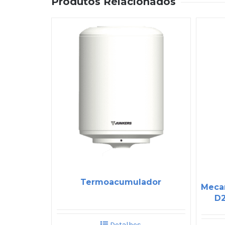
Produtos Relacionados
Termoacumulador
Meca
D
Detalhes