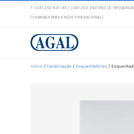
T.
+351 252 631 145
/ +351 252 240 080 | E.
INFO@AGAL
Entregas gratuitas
(CHAMADA PARA A REDE FIXA NACIONAL)
Início
/
Canalização
/
Esquentadores
/ Esquentad