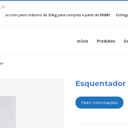
.PT
 com peso máximo de 30kg para compras a partir de
100€!
Entregas gra
Início
Produtos
Se
or
Esquentador
Pedir informações