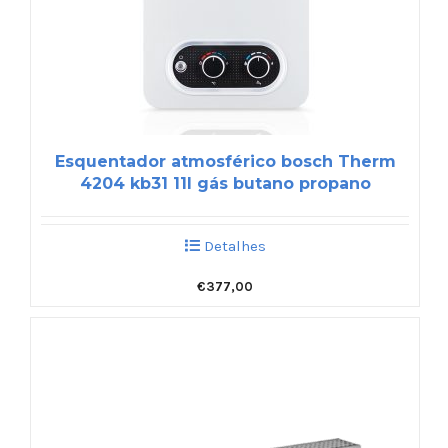
Esquentador atmosférico bosch Therm
4204 kb31 11l gás butano propano
Detalhes
€
377,00