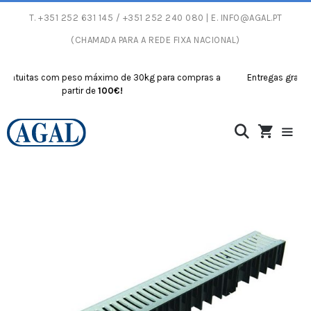
T.
+351 252 631 145
/ +351 252 240 080 | E.
INFO@AGAL.PT
(CHAMADA PARA A REDE FIXA NACIONAL)
atuitas com peso máximo de 30kg para compras a
Entregas gratuita
partir de
100€!