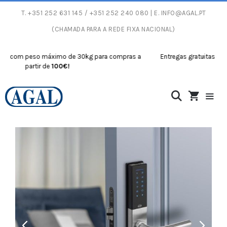
T.
+351 252 631 145
/ +351 252 240 080 | E.
INFO@AGAL.PT
(CHAMADA PARA A REDE FIXA NACIONAL)
com peso máximo de 30kg para compras a
Entregas gratuitas com pe
partir de
100€!
part