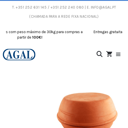
T.
+351 252 631 145
/ +351 252 240 080 | E.
INFO@AGAL.PT
(CHAMADA PARA A REDE FIXA NACIONAL)
as com peso máximo de 30kg para compras a
Entregas gratuitas com
partir de
100€!
p