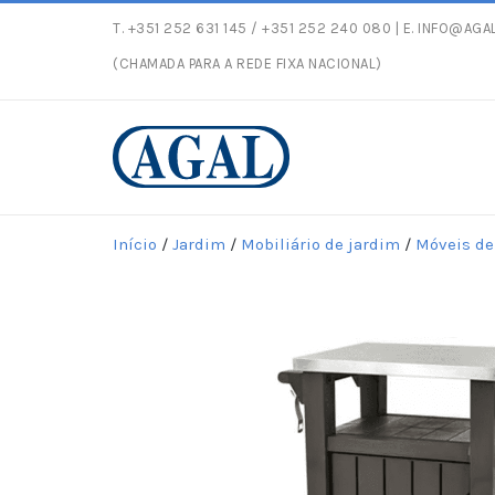
T.
+351 252 631 145
/ +351 252 240 080 | E.
INFO@AGAL
Entregas gratuitas
(CHAMADA PARA A REDE FIXA NACIONAL)
Início
/
Jardim
/
Mobiliário de jardim
/
Móveis de