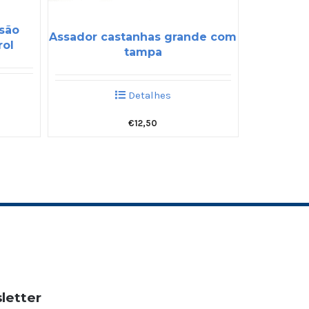
ssão
Assador castanhas grande com
rol
tampa
Detalhes
€
12,50
letter