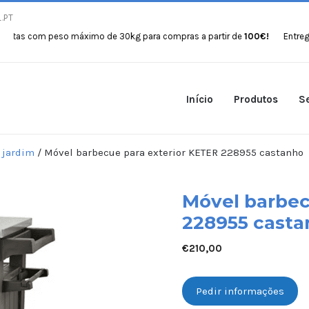
.PT
 com peso máximo de 30kg para compras a partir de
100€!
Entregas gra
Início
Produtos
Se
 jardim
/ Móvel barbecue para exterior KETER 228955 castanho
Móvel barbec
228955 casta
€
210,00
Pedir informações