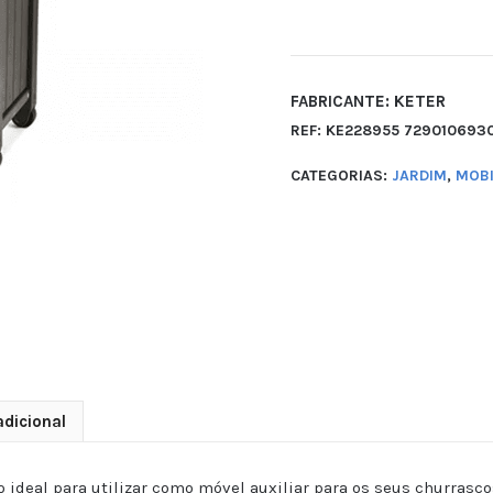
FABRICANTE: KETER
REF:
KE228955 729010693
CATEGORIAS:
JARDIM
,
MOBI
dicional
 ideal para utilizar como móvel auxiliar para os seus churrascos