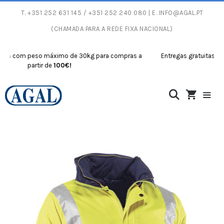
T.
+351 252 631 145
/ +351 252 240 080 | E.
INFO@AGAL.PT
(CHAMADA PARA A REDE FIXA NACIONAL)
 com peso máximo de 30kg para compras a
Entregas gratuitas com pe
partir de
100€!
par