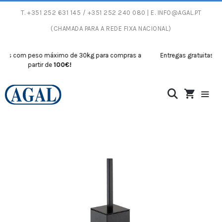
T.
+351 252 631 145
/ +351 252 240 080 | E.
INFO@AGAL.PT
(CHAMADA PARA A REDE FIXA NACIONAL)
 com peso máximo de 30kg para compras a
Entregas gratuitas com p
partir de
100€!
pa