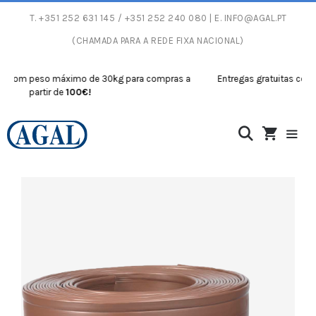
T.
+351 252 631 145
/ +351 252 240 080 | E.
INFO@AGAL.PT
(CHAMADA PARA A REDE FIXA NACIONAL)
om peso máximo de 30kg para compras a
Entregas gratuitas com pes
partir de
100€!
parti