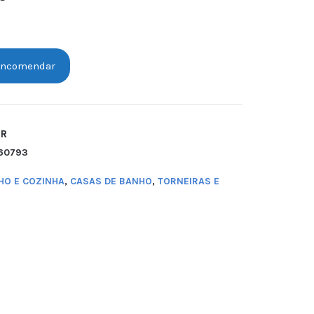
ncomendar
ER
60793
HO E COZINHA
,
CASAS DE BANHO
,
TORNEIRAS E