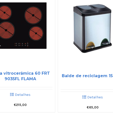
a vitrocerâmica 60 FRT
Balde de reciclagem 15 
9035FL FLAMA
Detalhes
Detalhes
€
215,00
€
65,00