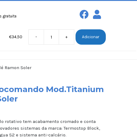
as com peso máximo de 30kg para compras a partir de
100€!
Entregas gr
€
34,50
-
+
Adicionar
rviços
Sobre nós
Contactos
dé Ramon Soler
nocomando Mod.Titanium
oler
lo rotativo tem acabamento cromado e conta
novadores sistemas da marca: Termostop Block,
ua S2 e sistema anti-calcário.