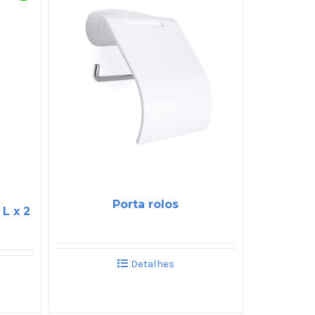
Porta rolos
L x 2
Detalhes