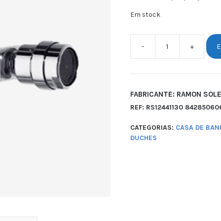
Em stock
-
+
E
FABRICANTE: RAMON SOL
REF:
RS12441130 84285060
CATEGORIAS:
CASA DE BAN
DUCHES