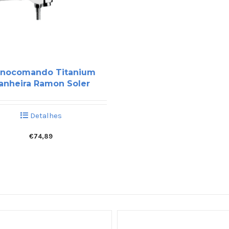
nocomando Titanium
anheira Ramon Soler
Detalhes
€
74,89