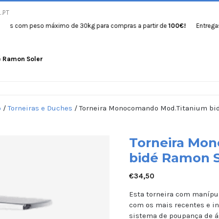
.PT
m peso máximo de 30kg para compras a partir de
100€!
Entregas gratuit
é Ramon Soler
Início
Produtos
Se
o
/
Torneiras e Duches
/ Torneira Monocomando Mod.Titanium bi
Torneira Mo
bidé Ramon S
€
34,50
Esta torneira com manípu
com os mais recentes e i
sistema de poupança de ág