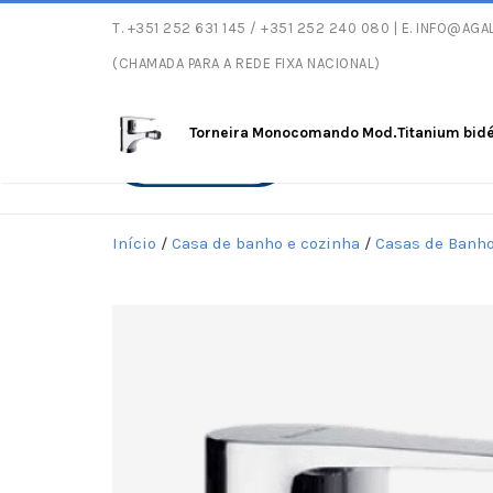
T.
+351 252 631 145
/ +351 252 240 080 | E.
INFO@AGAL
Entregas gratuitas co
(CHAMADA PARA A REDE FIXA NACIONAL)
Torneira Monocomando Mod.Titanium bid
Início
/
Casa de banho e cozinha
/
Casas de Banh