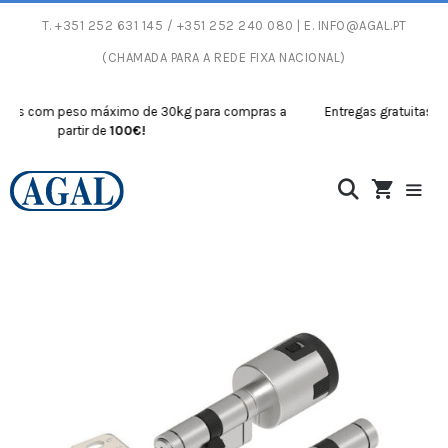
T.
+351 252 631 145
/ +351 252 240 080 | E.
INFO@AGAL.PT
(CHAMADA PARA A REDE FIXA NACIONAL)
s com peso máximo de 30kg para compras a
Entregas gratuitas com 
partir de
100€!
pa