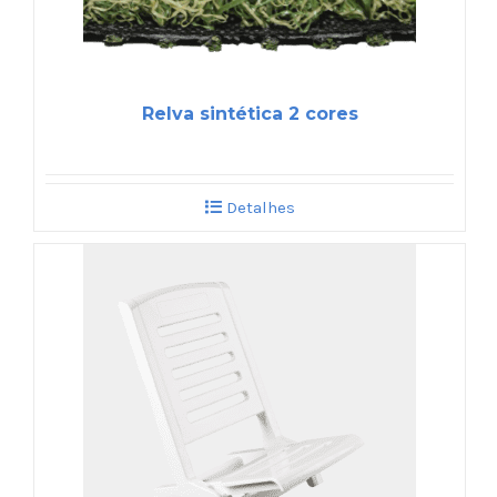
Relva sintética 2 cores
Detalhes