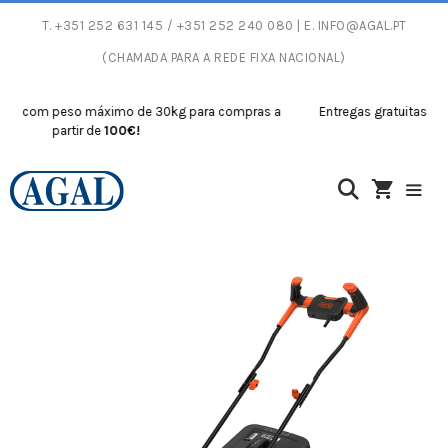
T.
+351 252 631 145
/ +351 252 240 080 | E.
INFO@AGAL.PT
(CHAMADA PARA A REDE FIXA NACIONAL)
 com peso máximo de 30kg para compras a
Entregas gratuitas com p
partir de
100€!
par