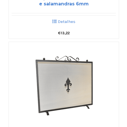
e salamandras 6mm
Detalhes
€
13,22