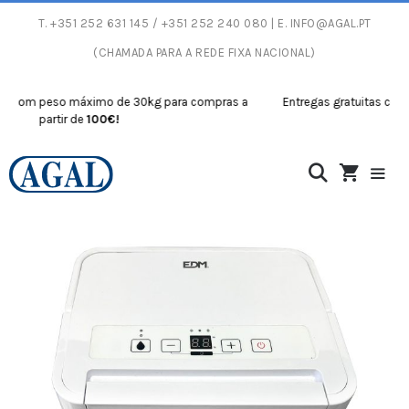
T.
+351 252 631 145
/ +351 252 240 080 | E.
INFO@AGAL.PT
(CHAMADA PARA A REDE FIXA NACIONAL)
m peso máximo de 30kg para compras a
Entregas gratuitas com peso
partir de
100€!
partir