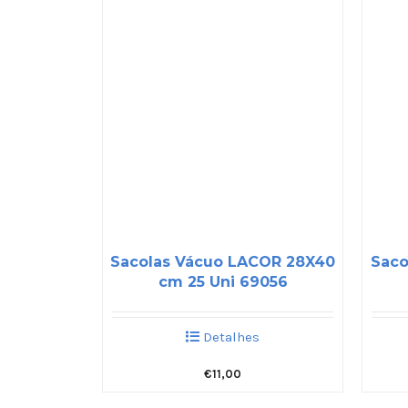
Sacolas Vácuo LACOR 28X40
Saco
cm 25 Uni 69056
Detalhes
€
11,00