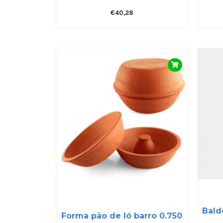
€
40,28
Bald
Forma pão de ló barro 0.750