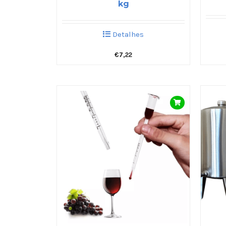
kg
Detalhes
€
7,22