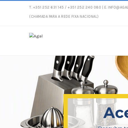
T.
+351 252 631 145
/ +351 252 240 080 | E.
INFO@AGAL
Entregas gratuitas com peso máximo de 30kg para compras a
(CHAMADA PARA A REDE FIXA NACIONAL)
Ac