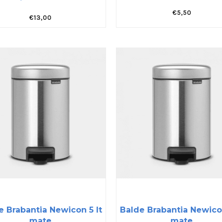
€
5,50
€
13,00
e Brabantia Newicon 5 lt
Balde Brabantia Newicon
mate
mate