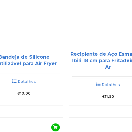
Recipiente de Aço Esma
Bandeja de Silicone
Ibili 18 cm para Fritadei
tilizável para Air Fryer
Ar
Detalhes
Detalhes
€
10,00
€
11,50