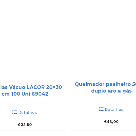
Queimador paelheiro 
las Vácuo LACOR 20×30
duplo aro a gás
cm 100 Uni 69042
Detalhes
Detalhes
€
43,00
€
32,90