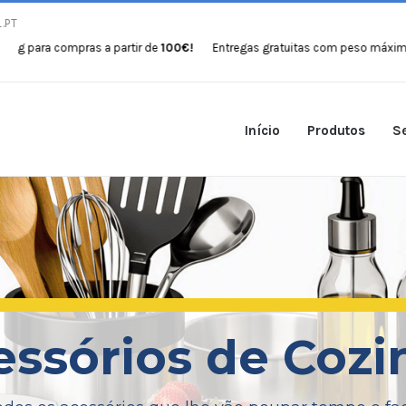
.PT
 partir de
100€!
Entregas gratuitas com peso máximo de 30kg para comp
Início
Produtos
Se
essórios de Cozi