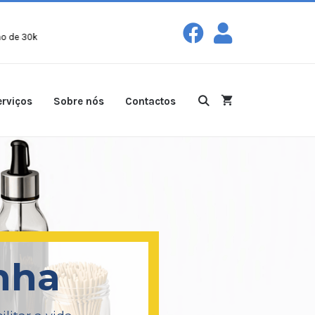
ras a partir de
100€!
Entregas gratuitas com peso máximo de 30kg para
rviços
Sobre nós
Contactos
nha